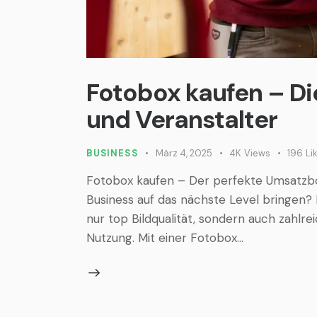
Fotobox kaufen – Die
und Veranstalter
BUSINESS
März 4, 2025
4K
Views
196
Li
Fotobox kaufen – Der perfekte Umsatzboo
Business auf das nächste Level bringen? 
nur top Bildqualität, sondern auch zahlre
Nutzung. Mit einer Fotobox…